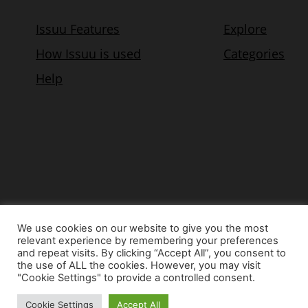
We use cookies on our website to give you the most
relevant experience by remembering your preferences
© Copyright 2015 - www.airnews.gr
and repeat visits. By clicking “Accept All”, you consent to
the use of ALL the cookies. However, you may visit
"Cookie Settings" to provide a controlled consent.
Cookie Settings
Accept All