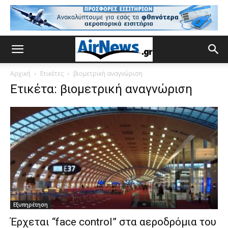
Αρχική
Ετικέτες
βιομετρική αναγνώριση
Ετικέτα: βιομετρική αναγνώριση
Εξυπηρέτηση
Έρχεται “face control” στα αεροδρόμια του