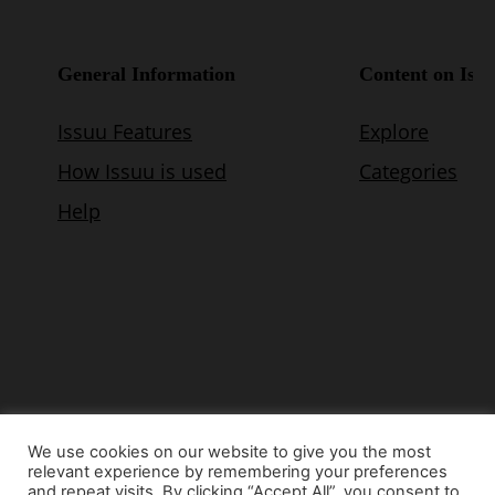
We use cookies on our website to give you the most
relevant experience by remembering your preferences
© Copyright 2015 - www.airnews.gr
and repeat visits. By clicking “Accept All”, you consent to