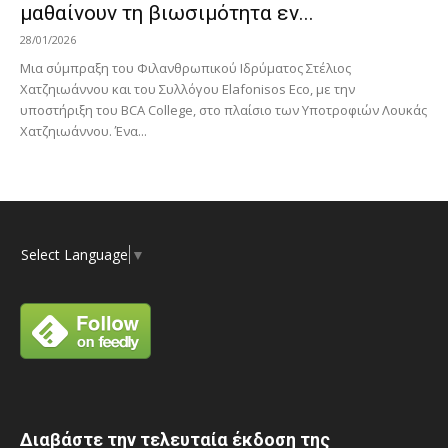
μαθαίνουν τη βιωσιμότητα εν...
28/01/2026
Μια σύμπραξη του Φιλανθρωπικού Ιδρύματος Στέλιος
Χατζηιωάννου και του Συλλόγου Elafonisos Eco, με την
υποστήριξη του BCA College, στο πλαίσιο των Υποτροφιών Λουκάς
Χατζηιωάννου. Ένα...
Select Language
▼
Διαβάστε την τελευταία έκδοση της