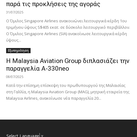
παρά τις προκλήσεις της αγοράς
31/07/2025
Ο Όμιλος Singapore Airlines ανακοινώνει λειτουργικά κέρδη 1ου
τριμήνου ύψους S$405 εκατ. σε δύσκολο λειτουργικό περιβάλλον.
Ο Όμιλος Singapore Airlines (SIA) ανακοίνωσε λειτουργικά κέρδη
ύψους...
Εξυπηρέτηση
Η Malaysia Aviation Group διπλασιάζει την
παραγγελία A-330neo
08/07/2025
Κατά την επίσημη επίσκεψη του πρωθυπουργού της Μαλαισίας
στη Γαλλία, η Malaysia Aviation Group (MAG), μητρική εταιρεία της
Malaysia Airlines, ανακοίνωσε νέα παραγγελία 20...
Select Language
▼