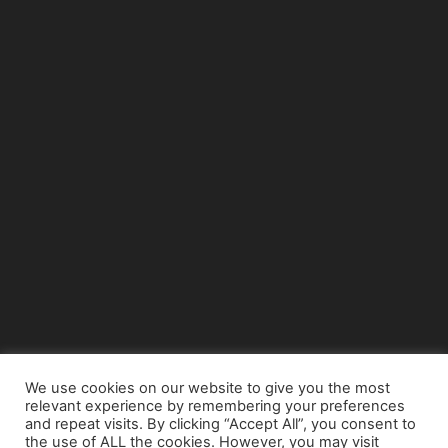
We use cookies on our website to give you the most
relevant experience by remembering your preferences
© Copyright 2015 - www.airnews.gr
and repeat visits. By clicking “Accept All”, you consent to
the use of ALL the cookies. However, you may visit