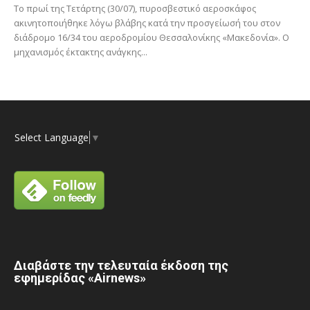
Το πρωί της Τετάρτης (30/07), πυροσβεστικό αεροσκάφος
ακινητοποιήθηκε λόγω βλάβης κατά την προσγείωσή του στον
διάδρομο 16/34 του αεροδρομίου Θεσσαλονίκης «Μακεδονία». Ο
μηχανισμός έκτακτης ανάγκης...
Select Language
▼
Διαβάστε την τελευταία έκδοση της
εφημερίδας «Airnews»