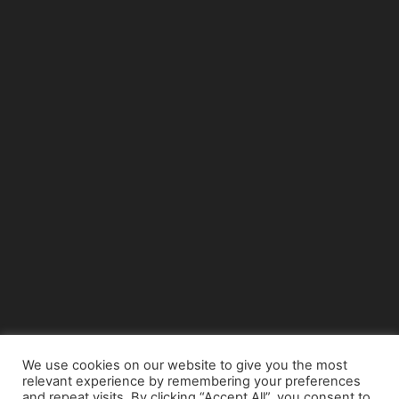
We use cookies on our website to give you the most
relevant experience by remembering your preferences
© Copyright 2015 - www.airnews.gr
and repeat visits. By clicking “Accept All”, you consent to