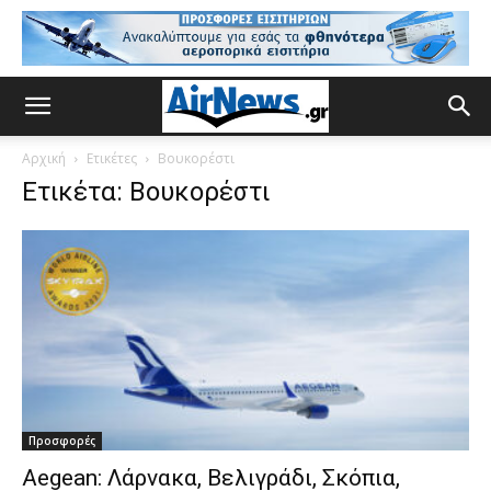
Αρχική
Ετικέτες
Βουκορέστι
Ετικέτα: Βουκορέστι
Προσφορές
Aegean: Λάρνακα, Βελιγράδι, Σκόπια,