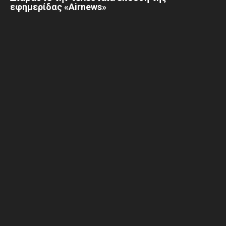
εφημερίδας «Airnews»