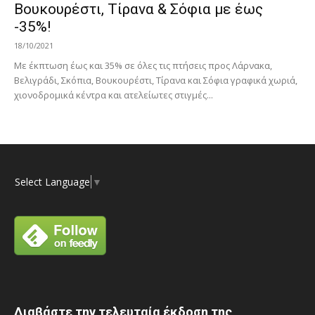
Βουκουρέστι, Τίρανα & Σόφια με έως
-35%!
18/10/2021
Με έκπτωση έως και 35% σε όλες τις πτήσεις προς Λάρνακα,
Βελιγράδι, Σκόπια, Βουκουρέστι, Τίρανα και Σόφια γραφικά χωριά,
χιονοδρομικά κέντρα και ατελείωτες στιγμές...
Select Language
▼
Διαβάστε την τελευταία έκδοση της