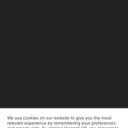
We use cookies on our website to give you the most
relevant experience by remembering your preferences
© Copyright 2015 - www.airnews.gr