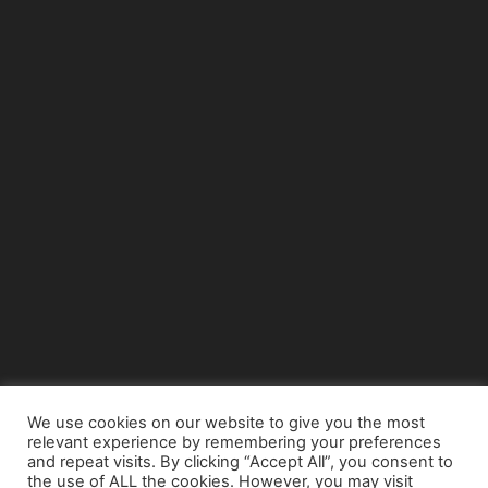
We use cookies on our website to give you the most
relevant experience by remembering your preferences
© Copyright 2015 - www.airnews.gr
and repeat visits. By clicking “Accept All”, you consent to
the use of ALL the cookies. However, you may visit