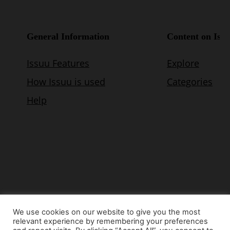
We use cookies on our website to give you the most
relevant experience by remembering your preferences
© Copyright 2015 - www.airnews.gr