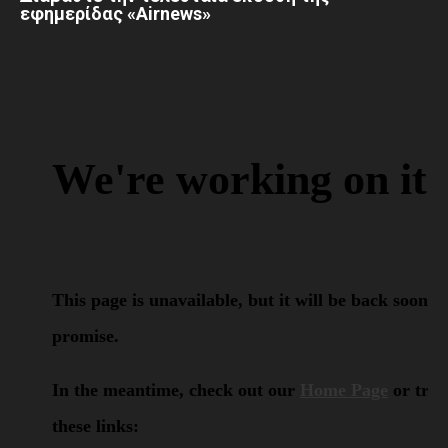
εφημερίδας «Airnews»