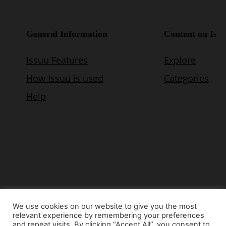
We use cookies on our website to give you the most
relevant experience by remembering your preferences
© Copyright 2015 - www.airnews.gr
and repeat visits. By clicking “Accept All”, you consent to