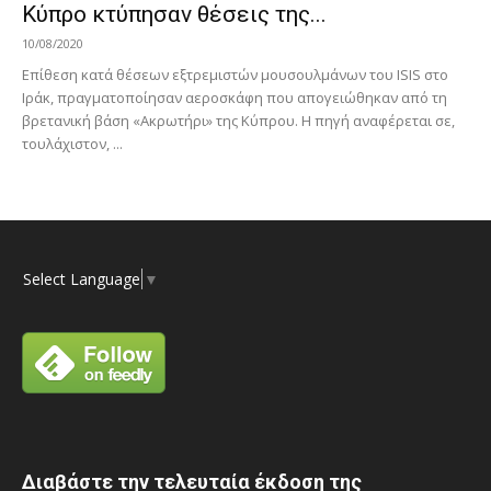
Κύπρο κτύπησαν θέσεις της...
10/08/2020
Επίθεση κατά θέσεων εξτρεμιστών μουσουλμάνων του ISIS στο
Ιράκ, πραγματοποίησαν αεροσκάφη που απογειώθηκαν από τη
βρετανική βάση «Ακρωτήρι» της Κύπρου. Η πηγή αναφέρεται σε,
τουλάχιστον, ...
Select Language
▼
Διαβάστε την τελευταία έκδοση της