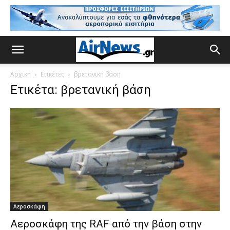
Αρχική
Ετικέτες
βρετανική βάση
Ετικέτα: βρετανική βάση
Αεροσκάφη
Αεροσκάφη της RAF από την βάση στην