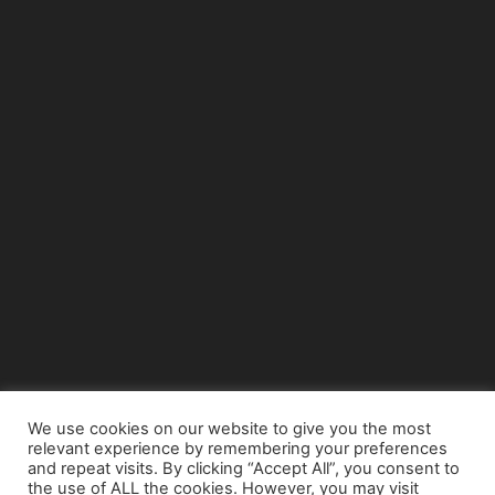
We use cookies on our website to give you the most
relevant experience by remembering your preferences
© Copyright 2015 - www.airnews.gr
and repeat visits. By clicking “Accept All”, you consent to
the use of ALL the cookies. However, you may visit