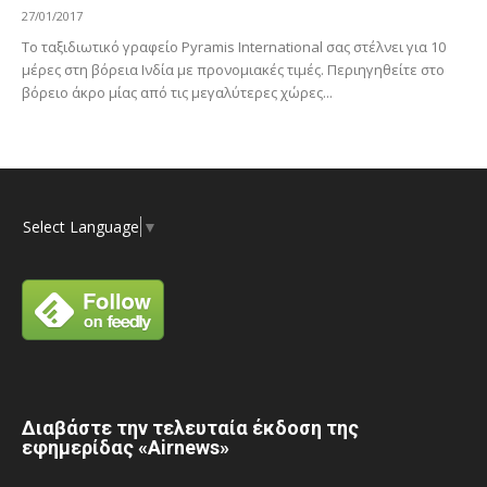
27/01/2017
Το ταξιδιωτικό γραφείο Pyramis International σας στέλνει για 10
μέρες στη βόρεια Ινδία με προνομιακές τιμές. Περιηγηθείτε στο
βόρειο άκρο μίας από τις μεγαλύτερες χώρες...
Select Language
▼
Διαβάστε την τελευταία έκδοση της
εφημερίδας «Airnews»