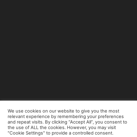
We use cookies on our website to give you the most
relevant experience by remembering your preferences
© Copyright 2015 - www.airnews.gr
and repeat visits. By clicking “Accept All”, you consent to
the use of ALL the cookies. However, you may visit
"Cookie Settings" to provide a controlled consent.