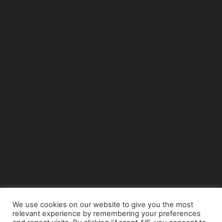
We use cookies on our website to give you the most
relevant experience by remembering your preferences
© Copyright 2015 - www.airnews.gr