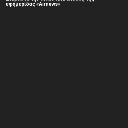
εφημερίδας «Airnews»