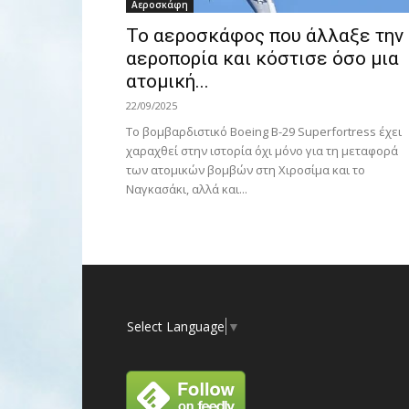
Αεροσκάφη
Το αεροσκάφος που άλλαξε την
αεροπορία και κόστισε όσο μια
ατομική...
22/09/2025
Το βομβαρδιστικό Boeing B-29 Superfortress έχει
χαραχθεί στην ιστορία όχι μόνο για τη μεταφορά
των ατομικών βομβών στη Χιροσίμα και το
Ναγκασάκι, αλλά και...
Select Language
▼