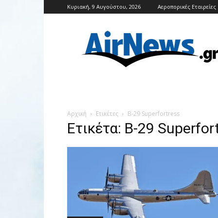
Κυριακή, 9 Αυγούστου, 2026
Αεροπορικές Εταιρείες
Airnews
Αρχική
Ετικέτες
Β-29 Superfortress
Ετικέτα: Β-29 Superfor