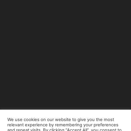
We use cookies on our website to give you the most
relevant experience by remembering your preferences
© Copyright 2015 - www.airnews.gr
and repeat visits. By clicking “Accept All”, you consent to