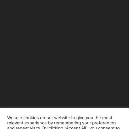
We use cookies on our website to give you the most
relevant experience by remembering your preferences
© Copyright 2015 - www.airnews.gr
and repeat visits. By clicking “Accept All”, you consent to