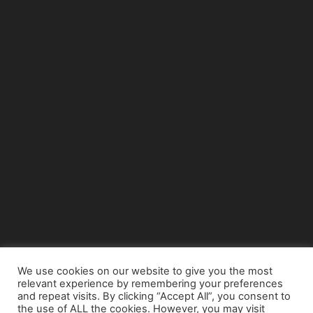
We use cookies on our website to give you the most
relevant experience by remembering your preferences
© Copyright 2015 - www.airnews.gr
and repeat visits. By clicking “Accept All”, you consent to
the use of ALL the cookies. However, you may visit