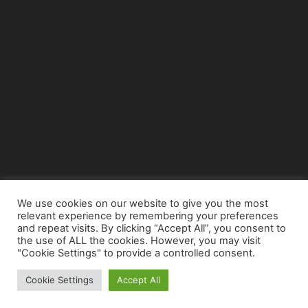
We use cookies on our website to give you the most
relevant experience by remembering your preferences
© Copyright 2015 - www.airnews.gr
and repeat visits. By clicking “Accept All”, you consent to
the use of ALL the cookies. However, you may visit
"Cookie Settings" to provide a controlled consent.
Cookie Settings
Accept All