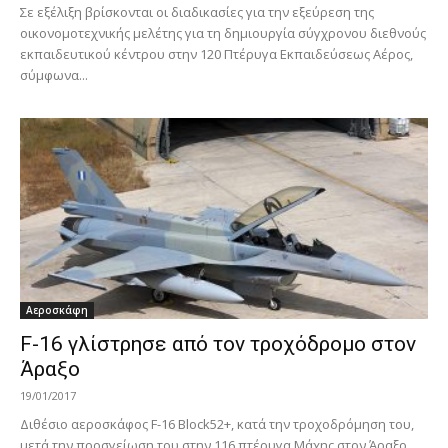
Σε εξέλιξη βρίσκονται οι διαδικασίες για την εξεύρεση της
οικονομοτεχνικής μελέτης για τη δημιουργία σύγχρονου διεθνούς
εκπαιδευτικού κέντρου στην 120 Πτέρυγα Εκπαιδεύσεως Αέρος,
σύμφωνα...
Αεροσκάφη
F-16 γλίστρησε από τον τροχόδρομο στον
Άραξο
19/01/2017
Διθέσιο αεροσκάφος F-16 Block52+, κατά την τροχοδρόμηση του,
μετά την προσγείωση του στην 116 πτέρυγα Μάχης στον Άραξο,