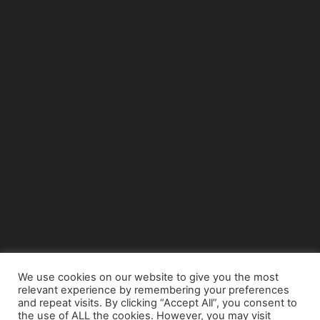
We use cookies on our website to give you the most
relevant experience by remembering your preferences
© Copyright 2015 - www.airnews.gr
and repeat visits. By clicking “Accept All”, you consent to
the use of ALL the cookies. However, you may visit