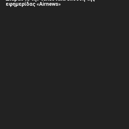
εφημερίδας «Airnews»