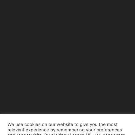
We use cookies on our website to give you the most
relevant experience by remembering your preferences
© Copyright 2015 - www.airnews.gr