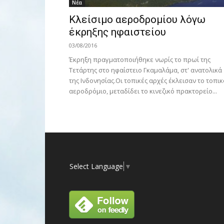
Νέα
Κλείσιμο αεροδρομίου λόγω
έκρηξης ηφαιστείου
03/08/2016
Έκρηξη πραγματοποιήθηκε νωρίς το πρωί της
Τετάρτης στο ηφαίστειο Γκαμαλάμα, στ' ανατολικά
της Ινδονησίας.Οι τοπικές αρχές έκλεισαν το τοπικ
αεροδρόμιο, μεταδίδει το κινεζικό πρακτορείο...
Select Language
▼