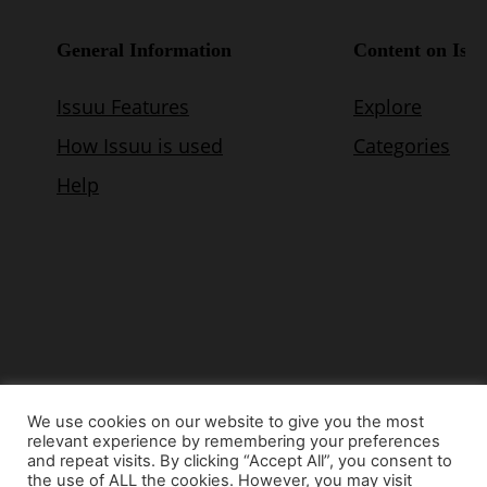
We use cookies on our website to give you the most
relevant experience by remembering your preferences
© Copyright 2015 - www.airnews.gr
and repeat visits. By clicking “Accept All”, you consent to
the use of ALL the cookies. However, you may visit