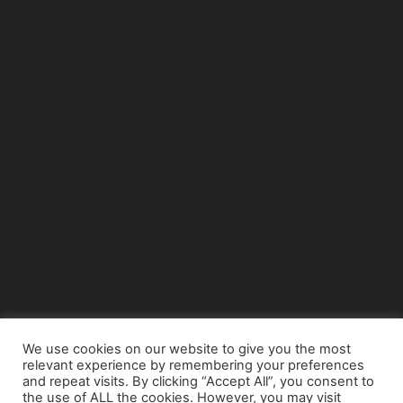
We use cookies on our website to give you the most
relevant experience by remembering your preferences
© Copyright 2015 - www.airnews.gr
and repeat visits. By clicking “Accept All”, you consent to
the use of ALL the cookies. However, you may visit