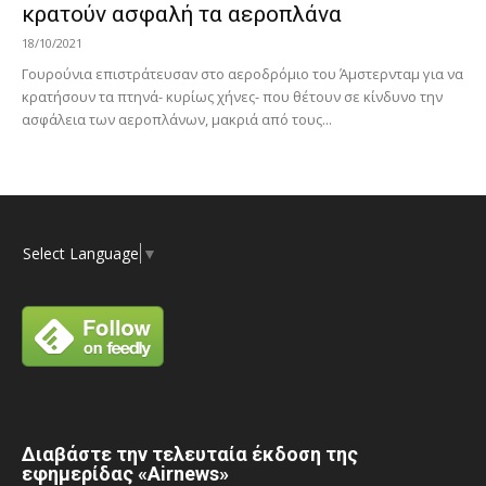
κρατούν ασφαλή τα αεροπλάνα
18/10/2021
Γουρούνια επιστράτευσαν στο αεροδρόμιο του Άμστερνταμ για να
κρατήσουν τα πτηνά- κυρίως χήνες- που θέτουν σε κίνδυνο την
ασφάλεια των αεροπλάνων, μακριά από τους...
Select Language
▼
Διαβάστε την τελευταία έκδοση της
εφημερίδας «Airnews»