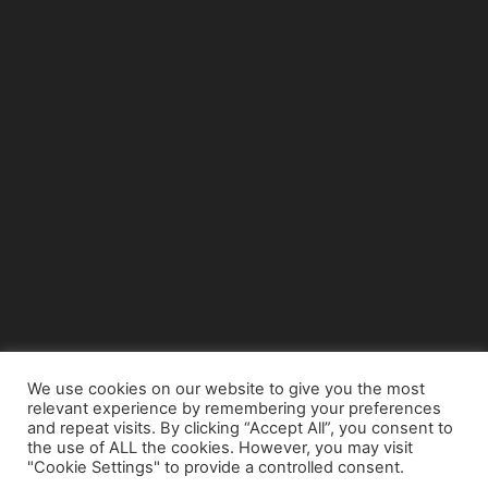
We use cookies on our website to give you the most
relevant experience by remembering your preferences
© Copyright 2015 - www.airnews.gr
and repeat visits. By clicking “Accept All”, you consent to
the use of ALL the cookies. However, you may visit
"Cookie Settings" to provide a controlled consent.