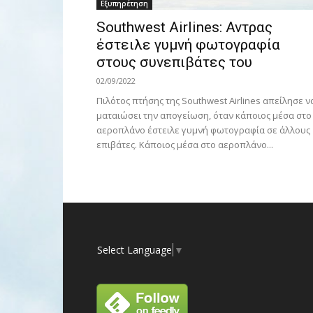
Εξυπηρέτηση
Southwest Airlines: Αντρας
έστειλε γυμνή φωτογραφία
στους συνεπιβάτες του
02/09/2022
Πιλότος πτήσης της Southwest Airlines απείλησε ν
ματαιώσει την απογείωση, όταν κάποιος μέσα στο
αεροπλάνο έστειλε γυμνή φωτογραφία σε άλλους
επιβάτες. Κάποιος μέσα στο αεροπλάνο...
Select Language
▼