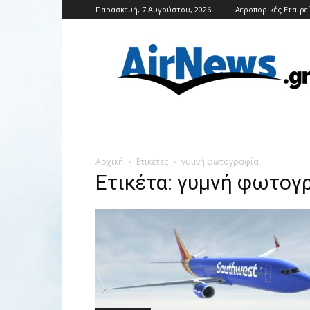
Παρασκευή, 7 Αυγούστου, 2026
Αεροπορικές Εταιρε
Airnews
Αρχική
Ετικέτες
γυμνή φωτογραφία
Ετικέτα: γυμνή φωτογ