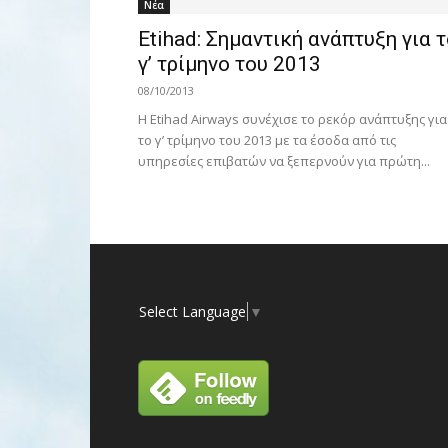
Νέα
Etihad: Σημαντική ανάπτυξη για 
γ’ τρίμηνο του 2013
08/10/2013
Η Etihad Airways συνέχισε το ρεκόρ ανάπτυξης για
το γ’ τρίμηνο του 2013 με τα έσοδα από τις
υπηρεσίες επιβατών να ξεπερνούν για πρώτη...
Select Language
▼