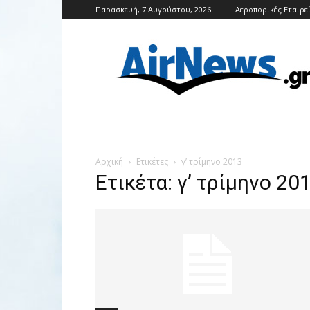
Παρασκευή, 7 Αυγούστου, 2026
Αεροπορικές Εταιρε
Airnews
Αρχική
Ετικέτες
γ’ τρίμηνο 2013
Ετικέτα: γ’ τρίμηνο 20