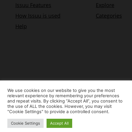
We use cookies on our website to give you the most
relevant experience by remembering your preferences
© Copyright 2015 - www.airnews.gr
and repeat visits. By clicking “Accept All”, you consent to
the use of ALL the cookies. However, you may visit
"Cookie Settings" to provide a controlled consent.
Cookie Settings
Accept All