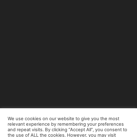
We use cookies on our website to give you the most
relevant experience by remembering your preferences
© Copyright 2015 - www.airnews.gr
and repeat visits. By clicking “Accept All”, you consent to
the use of ALL the cookies. However, you may visit