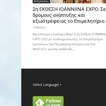
Εκδηλώσεις
2η ΕΚΘΕΣΗ IOANNIΙΝΑ EXPO: Σε
δρόμους ανάπτυξης και
εξωστρέφειας το Επιμελητήριο..
13/09/2022
Με επιτυχία ολοκληρώθηκε η 2η έκθεση ΙΟΑΝΝΙΝΑ
EXPO 2022 με συνδιοργανωτές , το Επιμελητήριο
Ιωαννίνων την Περιφέρεια Ηπείρου και την
ΑΝ.ΕΤ.ΕΠ.Ι. για την ανάδειξη...
Select Language
▼