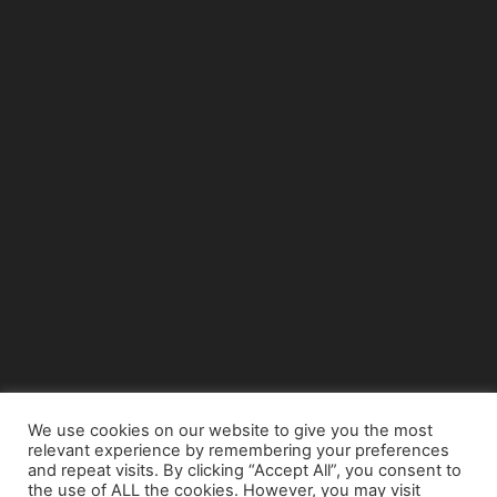
We use cookies on our website to give you the most
relevant experience by remembering your preferences
© Copyright 2015 - www.airnews.gr
and repeat visits. By clicking “Accept All”, you consent to
the use of ALL the cookies. However, you may visit