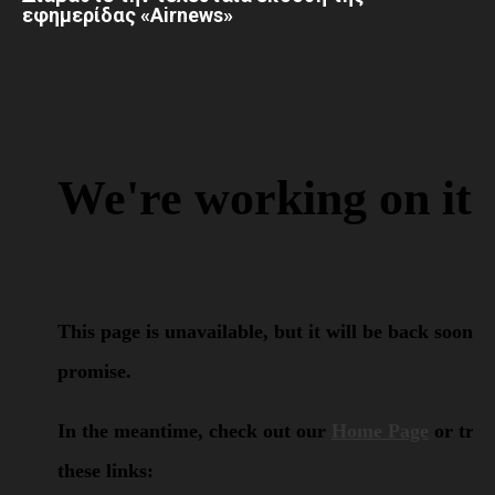
εφημερίδας «Airnews»