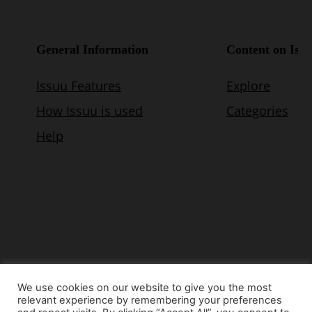
We use cookies on our website to give you the most
relevant experience by remembering your preferences
© Copyright 2015 - www.airnews.gr