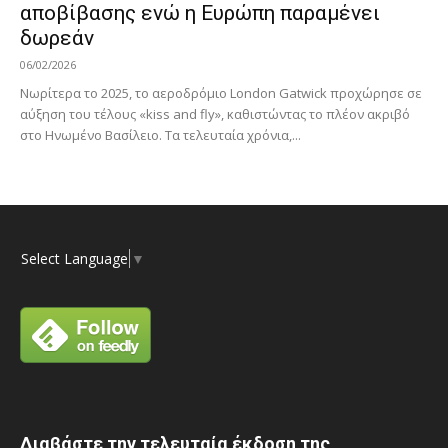
αποβίβασης ενώ η Ευρώπη παραμένει
δωρεάν
06/02/2026
Νωρίτερα το 2025, το αεροδρόμιο London Gatwick προχώρησε σε
αύξηση του τέλους «kiss and fly», καθιστώντας το πλέον ακριβό
στο Ηνωμένο Βασίλειο. Τα τελευταία χρόνια,...
Select Language
▼
Διαβάστε την τελευταία έκδοση της