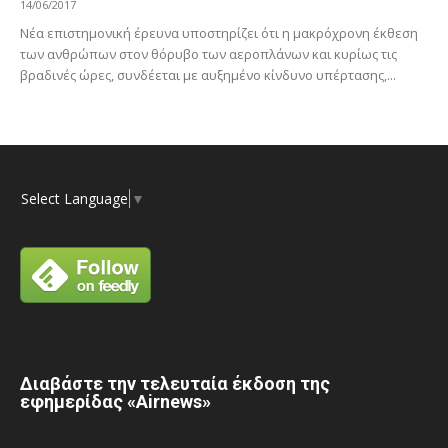
14/06/2017
Νέα επιστημονική έρευνα υποστηρίζει ότι η μακρόχρονη έκθεση
των ανθρώπων στον θόρυβο των αεροπλάνων και κυρίως τις
βραδινές ώρες, συνδέεται με αυξημένο κίνδυνο υπέρτασης,...
Select Language
▼
Διαβάστε την τελευταία έκδοση της
εφημερίδας «Airnews»