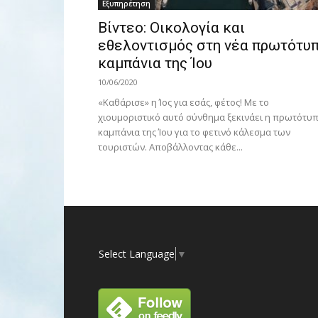
Εξυπηρέτηση
Βίντεο: Οικολογία και
εθελοντισμός στη νέα πρωτότυ
καμπάνια της Ίου
10/06/2020
«Καθάρισε» η Ίος για εσάς, φέτος! Με το
χιουμοριστικό αυτό σύνθημα ξεκινάει η πρωτότυ
καμπάνια της Ίου για το φετινό κάλεσμα των
τουριστών. Αποβάλλοντας κάθε...
Select Language
▼