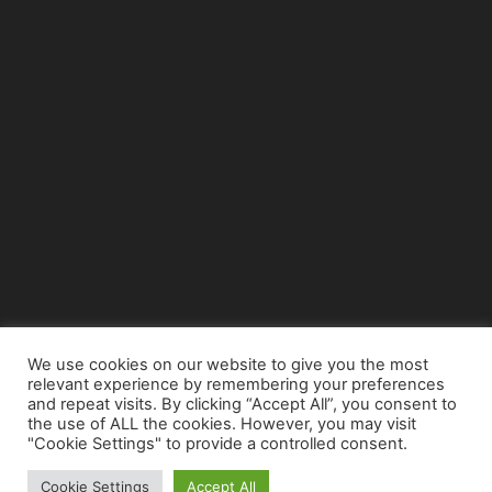
We use cookies on our website to give you the most
relevant experience by remembering your preferences
© Copyright 2015 - www.airnews.gr
and repeat visits. By clicking “Accept All”, you consent to
the use of ALL the cookies. However, you may visit
"Cookie Settings" to provide a controlled consent.
Cookie Settings
Accept All