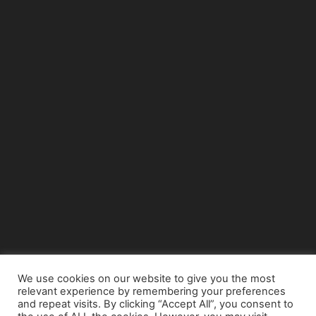
We use cookies on our website to give you the most
relevant experience by remembering your preferences
© Copyright 2015 - www.airnews.gr
and repeat visits. By clicking “Accept All”, you consent to