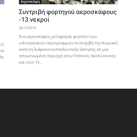
Αεροσκάφη
Συντριβή φορτηγού αεροσκάφους
-13 νεκροί
20/12/2016
Ένα αεροσκάφος μεταφοράς φορτίου των
ινδονησιακών αερογραμμών συνετρίβη την Κυριακή
ις
κατά τη διάρκεια εκπαιδευτικής άσκησης σε μια
ια
απομονωμένη περιοχή στην Παπούα, σκοτώνοντας
βη
και τους 13...