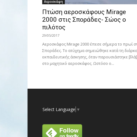
Αεροσκάφη
Πτώση αεροσκάφους Mirage
2000 στις Σποράδες- Σώος ο
πιλότος
29/05/2017
Αεροσκάφος Mirage 2000 έπεσε σήμερα το πρωί στ
Σποράδες. Το ατύχημα σημειώθηκε κατά τη διάρκε
εκπαιδευτικής άσκησης, όταν παρουσιάστηκε βλά
στο μαχητικό αεροσκάφος. Ωστόσο ο...
Select Language
▼