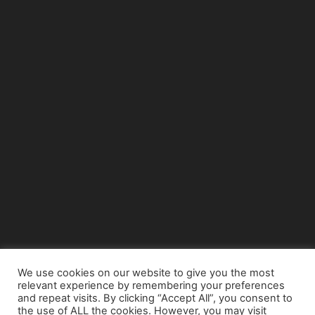
We use cookies on our website to give you the most
relevant experience by remembering your preferences
© Copyright 2015 - www.airnews.gr
and repeat visits. By clicking “Accept All”, you consent to
the use of ALL the cookies. However, you may visit