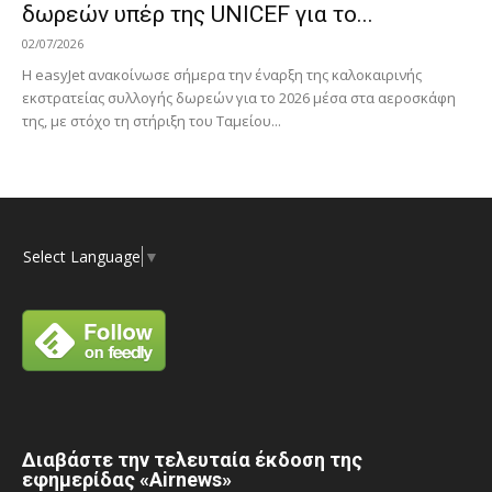
δωρεών υπέρ της UNICEF για το...
02/07/2026
Η easyJet ανακοίνωσε σήμερα την έναρξη της καλοκαιρινής
εκστρατείας συλλογής δωρεών για το 2026 μέσα στα αεροσκάφη
της, με στόχο τη στήριξη του Ταμείου...
Select Language
▼
Διαβάστε την τελευταία έκδοση της
εφημερίδας «Airnews»