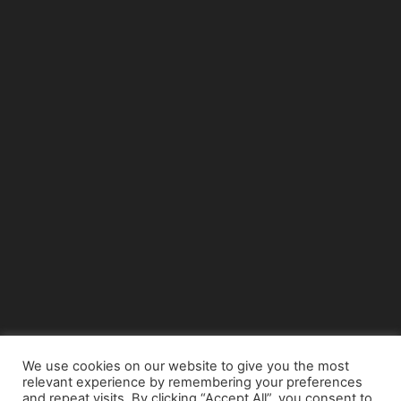
We use cookies on our website to give you the most
relevant experience by remembering your preferences
© Copyright 2015 - www.airnews.gr
and repeat visits. By clicking “Accept All”, you consent to