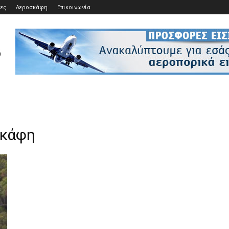
ίες
Αεροσκάφη
Επικοινωνία
σκάφη