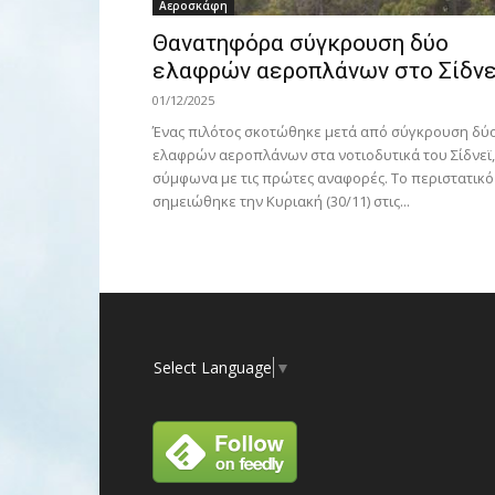
Αεροσκάφη
Θανατηφόρα σύγκρουση δύο
ελαφρών αεροπλάνων στο Σίδνε
01/12/2025
Ένας πιλότος σκοτώθηκε μετά από σύγκρουση δύ
ελαφρών αεροπλάνων στα νοτιοδυτικά του Σίδνεϊ,
σύμφωνα με τις πρώτες αναφορές. Το περιστατικό
σημειώθηκε την Κυριακή (30/11) στις...
Select Language
▼