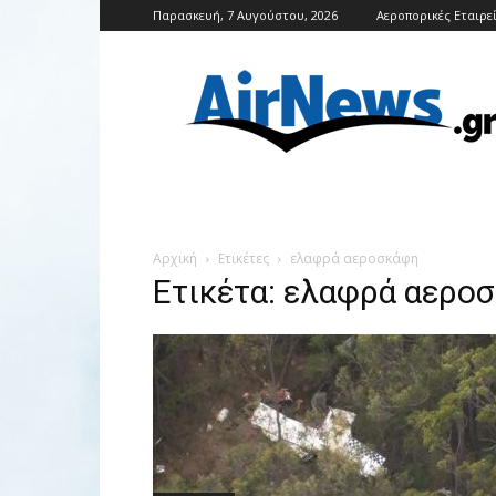
Παρασκευή, 7 Αυγούστου, 2026
Αεροπορικές Εταιρε
Airnews
Αρχική
Ετικέτες
ελαφρά αεροσκάφη
Ετικέτα: ελαφρά αερο