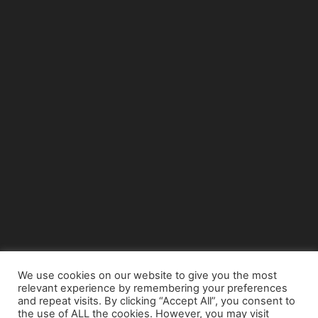
We use cookies on our website to give you the most
relevant experience by remembering your preferences
© Copyright 2015 - www.airnews.gr
and repeat visits. By clicking “Accept All”, you consent to
the use of ALL the cookies. However, you may visit