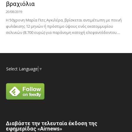
βραχιόλια
20/08/2019
Η 50χρονη Μαρία Πιτς Αγκιλέρα, βρίσκεται αντιμέτωπη με ποινή
φυλάκισης 12 μηνών ή πρόστιμο ύψους ενός εκατομμυρίου
σελινιών (8.700 ευρώ) για παράνομη κατοχή ελεφαντόδοντου....
Select Language
▼
Διαβάστε την τελευταία έκδοση της
εφημερίδας «Airnews»