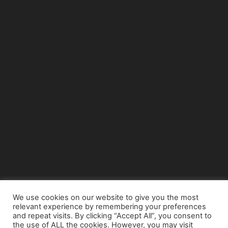
We use cookies on our website to give you the most
relevant experience by remembering your preferences
© Copyright 2015 - www.airnews.gr
and repeat visits. By clicking “Accept All”, you consent to
the use of ALL the cookies. However, you may visit