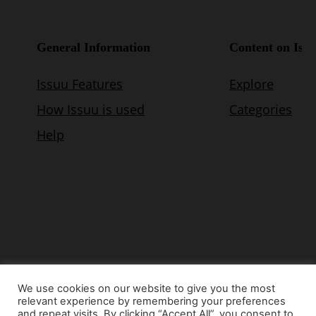
We use cookies on our website to give you the most
relevant experience by remembering your preferences
© Copyright 2015 - www.airnews.gr
and repeat visits. By clicking “Accept All”, you consent to