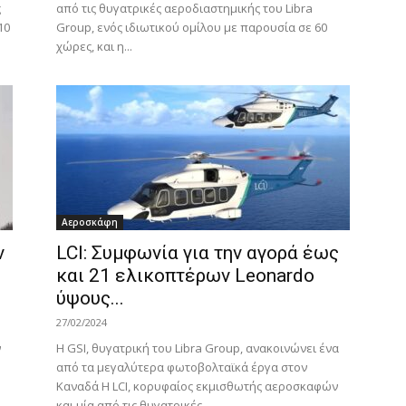
ς
από τις θυγατρικές αεροδιαστημικής του Libra
10
Group, ενός ιδιωτικού ομίλου με παρουσία σε 60
χώρες, και η...
Αεροσκάφη
ν
LCI: Συμφωνία για την αγορά έως
και 21 ελικοπτέρων Leonardo
ύψους...
27/02/2024
ν
H GSI, θυγατρική του Libra Group, ανακοινώνει ένα
από τα μεγαλύτερα φωτοβολταϊκά έργα στον
Καναδά Η LCI, κορυφαίος εκμισθωτής αεροσκαφών
και μία από τις θυγατρικές...