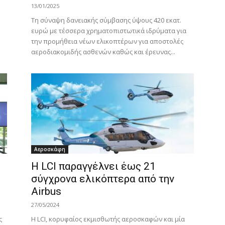
13/01/2025
Τη σύναψη δανειακής σύμβασης ύψους 420 εκατ.
ευρώ με τέσσερα χρηματοπιστωτικά ιδρύματα για
την προμήθεια νέων ελικοπτέρων για αποστολές
αεροδιακομιδής ασθενών καθώς και έρευνας...
Αεροσκάφη
Η LCI παραγγέλνει έως 21
σύγχρονα ελικόπτερα από την
Airbus
27/05/2024
ς
Η LCI, κορυφαίος εκμισθωτής αεροσκαφών και μία