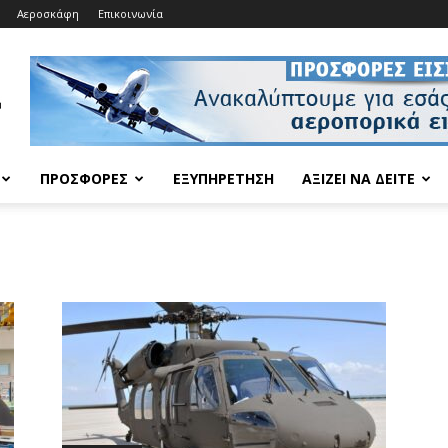
Αεροσκάφη
Επικοινωνία
ΠΡΟΣΦΟΡΈΣ
ΕΞΥΠΗΡΈΤΗΣΗ
ΑΞΊΖΕΙ ΝΑ ΔΕΊΤΕ