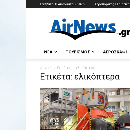
Σάββατο, 8 Αυγούστου, 2026
Αεροπορικές Εταιρείες
Airnews
ΝΈΑ
ΤΟΥΡΙΣΜΌΣ
ΑΕΡΟΣΚΆΦΗ
Αρχική
Ετικέτες
ελικόπτερα
Ετικέτα: ελικόπτερα