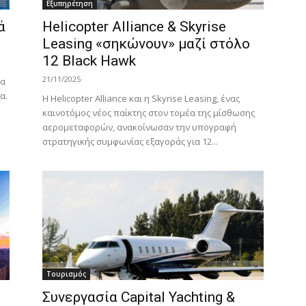
Εξυπηρέτηση
ά
Helicopter Alliance & Skyrise
Leasing «σηκώνουν» μαζί στόλο
12 Black Hawk
21/11/2025
τα
α.
Η Helicopter Alliance και η Skyrise Leasing, ένας
καινοτόμος νέος παίκτης στον τομέα της μίσθωσης
αερομεταφορών, ανακοίνωσαν την υπογραφή
στρατηγικής συμφωνίας εξαγοράς για 12...
Τουρισμός
Συνεργασία Capital Yachting &