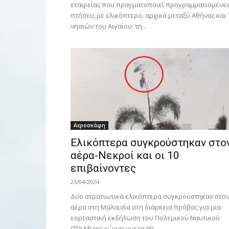
εταιρείας που πραγματοποιεί προγραμματισμένε
πτήσεις με ελικόπτερο, αρχικά μεταξύ Αθήνας και 
νησιών του Αιγαίου: τη...
Αεροσκάφη
Ελικόπτερα συγκρούστηκαν στο
αέρα-Νεκροί και οι 10
επιβαίνοντες
23/04/2024
Δύο στρατιωτικά ελικόπτερα συγκρούστηκαν στο
αέρα στη Μαλαισία στη διάρκεια πρόβας για μια
εορταστική εκδήλωση του Πολεμικού Ναυτικού
(TDLM) της χώρας για τα 90...