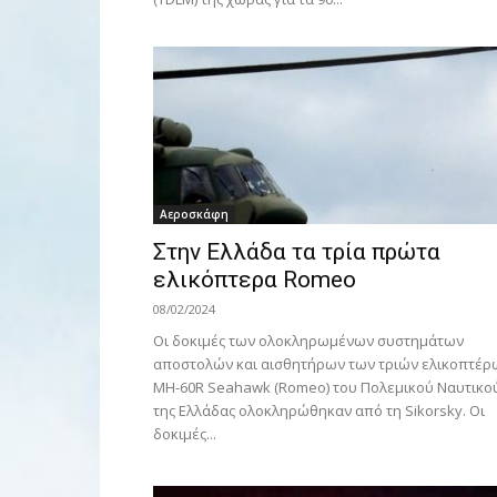
Αεροσκάφη
Στην Ελλάδα τα τρία πρώτα
ελικόπτερα Romeo
08/02/2024
Οι δοκιμές των ολοκληρωμένων συστημάτων
αποστολών και αισθητήρων των τριών ελικοπτέρ
MH-60R Seahawk (Romeo) του Πολεμικού Ναυτικο
της Ελλάδας ολοκληρώθηκαν από τη Sikorsky. Οι
δοκιμές...