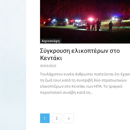
Αεροσκάφη
Σύγκρουση ελικοπτέρων στο
Κεντάκι
30/03/2023
Τουλάχιστον εννέα άνθρωποι πιστεύεται ότι έχασ
τη ζωή τους κατά τη συντριβή δύο στρατιωτικών
ελικοπτέρων στο Κεντάκι των ΗΠΑ. Το τραγικό
περιστατικό συνέβη κατά τη...
1
2