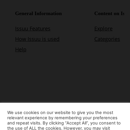
We use cookies on our website to give you the most
relevant experience by remembering your preferences
© Copyright 2015 - www.airnews.gr
and repeat visits. By clicking “Accept All”, you consent to
the use of ALL the cookies. However, you may visit