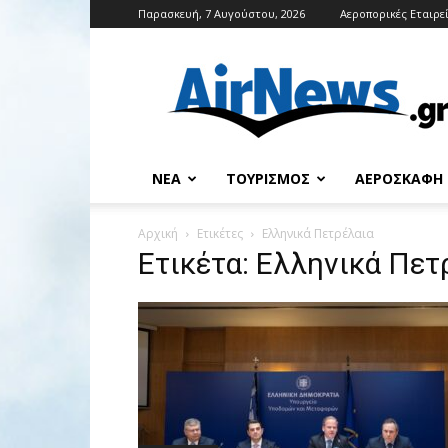
Παρασκευή, 7 Αυγούστου, 2026
Αεροπορικές Εταιρε
Airnews
ΝΈΑ
ΤΟΥΡΙΣΜΌΣ
ΑΕΡΟΣΚΆΦΗ
Αρχική
Ετικέτες
Ελληνικά Πετρέλαια
Ετικέτα: Ελληνικά Πετ