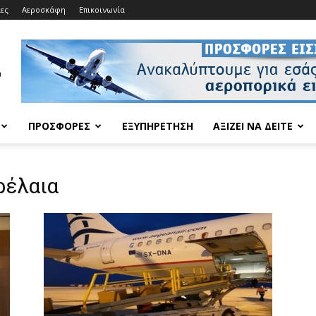
ίες
Αεροσκάφη
Επικοινωνία
ΠΡΟΣΦΟΡΈΣ
ΕΞΥΠΗΡΈΤΗΣΗ
ΑΞΊΖΕΙ ΝΑ ΔΕΊΤΕ
ρέλαια