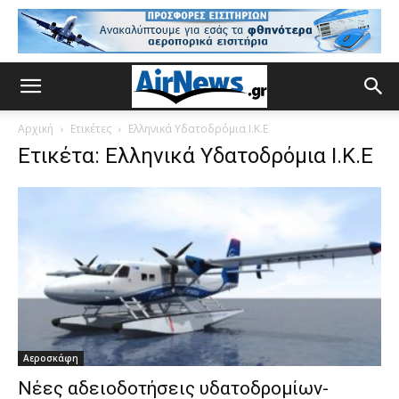
Αρχική
Ετικέτες
Ελληνικά Υδατοδρόμια Ι.Κ.Ε
Ετικέτα: Ελληνικά Υδατοδρόμια Ι.Κ.Ε
Αεροσκάφη
Nέες αδειοδοτήσεις υδατοδρομίων-