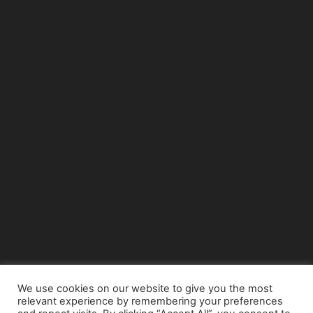
We use cookies on our website to give you the most
relevant experience by remembering your preferences
© Copyright 2015 - www.airnews.gr