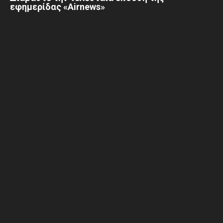
εφημερίδας «Airnews»