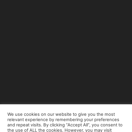
We use cookies on our website to give you the most
relevant experience by remembering your preferences
© Copyright 2015 - www.airnews.gr
and repeat visits. By clicking “Accept All”, you consent to
the use of ALL the cookies. However, you may visit