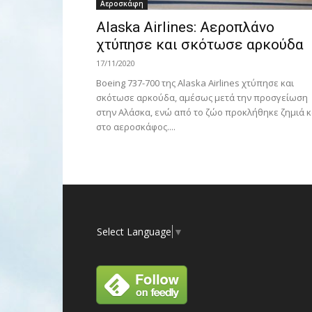
Αεροσκάφη
Alaska Airlines: Αεροπλάνο
χτύπησε και σκότωσε αρκούδα
17/11/2020
Boeing 737-700 της Alaska Airlines χτύπησε και
σκότωσε αρκούδα, αμέσως μετά την προσγείωση
στην Αλάσκα, ενώ από το ζώο προκλήθηκε ζημιά κ
στο αεροσκάφος....
Select Language
▼