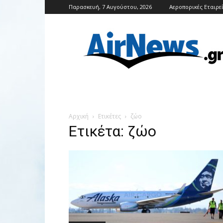
Παρασκευή, 7 Αυγούστου, 2026
Αεροπορικές Εταιρε
Airnews
Αρχική
Ετικέτες
ζώο
Ετικέτα: ζώο