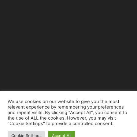
We use cookies on our website to give you the most
relevant experience by remembering your preferences
© Copyright 2015 - www.airnews.gr
and repeat visits. By clicking “Accept All”, you consent to
the use of ALL the cookies. However, you may visit
"Cookie Settings" to provide a controlled consent.
Cookie Settings
Accept All