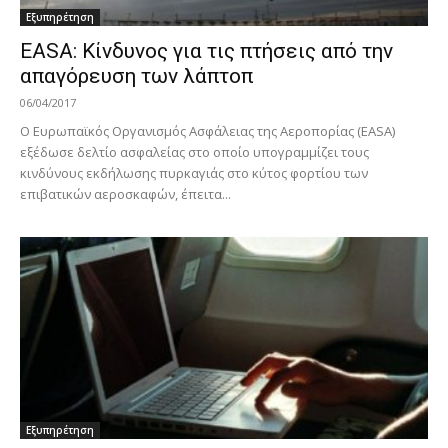
Εξυπηρέτηση
EASA: Κίνδυνος για τις πτήσεις από την
απαγόρευση των λάπτοπ
06/04/2017
Ο Ευρωπαϊκός Οργανισμός Ασφάλειας της Αεροπορίας (EASA)
εξέδωσε δελτίο ασφαλείας στο οποίο υπογραμμίζει τους
κινδύνους εκδήλωσης πυρκαγιάς στο κύτος φορτίου των
επιβατικών αεροσκαφών, έπειτα...
Εξυπηρέτηση