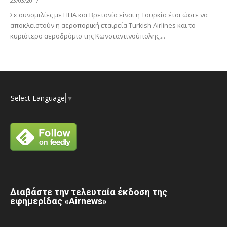
23/03/2017
Σε συνομιλίες με ΗΠΑ και Βρετανία είναι η Τουρκία έτσι ώστε να
αποκλειστούν η αεροπορική εταιρεία Turkish Airlines και το
κυριότερο αεροδρόμιο της Κωνσταντινούπολης,...
Select Language
▼
Διαβάστε την τελευταία έκδοση της
εφημερίδας «Airnews»