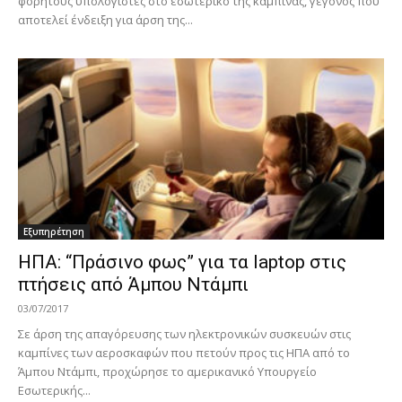
φορητούς υπολογιστές στο εσωτερικό της καμπίνας, γεγονός που
αποτελεί ένδειξη για άρση της...
Εξυπηρέτηση
ΗΠΑ: “Πράσινο φως” για τα laptop στις
πτήσεις από Άμπου Ντάμπι
03/07/2017
Σε άρση της απαγόρευσης των ηλεκτρονικών συσκευών στις
καμπίνες των αεροσκαφών που πετούν προς τις ΗΠΑ από το
Άμπου Ντάμπι, προχώρησε το αμερικανικό Υπουργείο
Εσωτερικής...